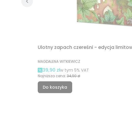
Ulotny zapach czereśni - edycja limit
PRODUCENT
MAGDALENA WITKIEWICZ
Cena promocyjna brutto
39,90 zł
w tym %s VAT
w tym
5%
VAT
Najniższa cena:
34,90 zł
Do koszyka