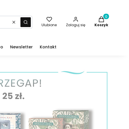
Produkty w kos
Wyczyść
Szukaj
Ulubione
Zaloguj się
Koszyk
wo
Newsletter
Kontakt