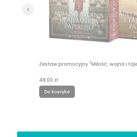
Zestaw promocyjny "Miłość, wojna i ta
Cena
48,00 zł
Do koszyka