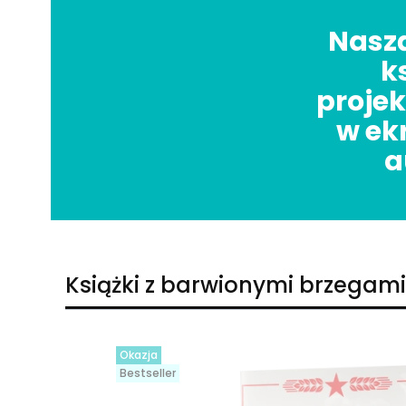
Naszą
k
projek
w ek
a
Książki z barwionymi brzegami
Okazja
Bestseller