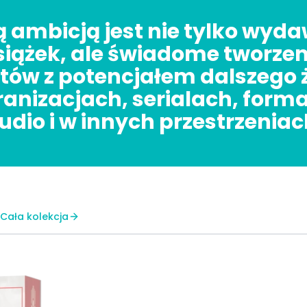
 ambicją jest nie tylko wyd
siążek, ale świadome tworzen
tów z potencjałem dalszego 
ranizacjach, serialach, form
udio i w innych przestrzeniac
Cała kolekcja