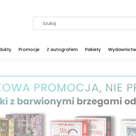
dukty
Promocje
Z autografem
Pakiety
Wydawnict