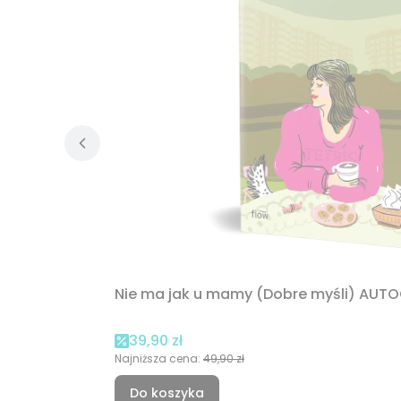
Nie ma jak u mamy (Dobre myśli) AUT
Cena promocyjna
39,90 zł
Najniższa cena:
49,90 zł
Do koszyka