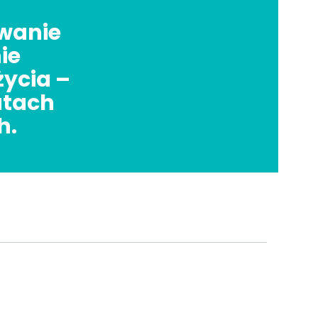
awanie
ie
życia –
atach
h.