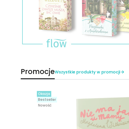
Naciśnij Enter lub spację, aby otworzyć stronę.
Promocje
Wszystkie produkty w promocji
Okazja
Bestseller
Nowość