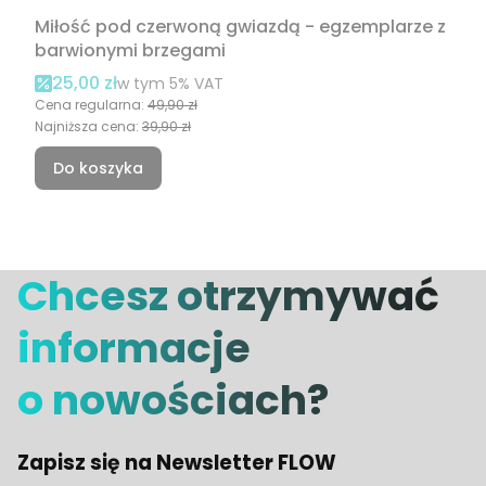
Miłość pod czerwoną gwiazdą - egzemplarze z
barwionymi brzegami
Cena promocyjna brutto
25,00 zł
w tym %s VAT
w tym
5%
VAT
Cena regularna:
49,90 zł
Najniższa cena:
39,90 zł
Do koszyka
Chcesz otrzymywać
informacje
o nowościach?
Zapisz się na Newsletter FLOW