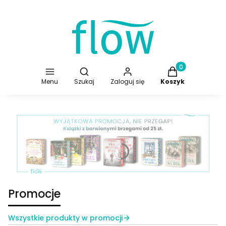
Otwórz wyszukiwarkę
Produkty w koszy
Menu
Szukaj
Zaloguj się
Koszyk
Naciśnij Enter lub spację, aby otworzyć stronę.
Promocje
Wszystkie produkty w promocji