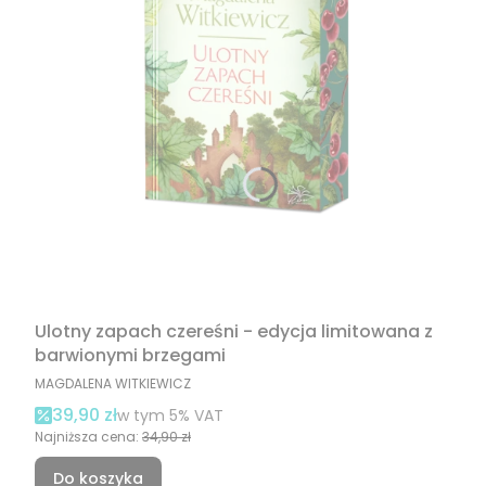
Ulotny zapach czereśni - edycja limitowana z
barwionymi brzegami
PRODUCENT
MAGDALENA WITKIEWICZ
Cena promocyjna brutto
39,90 zł
w tym %s VAT
w tym
5%
VAT
Najniższa cena:
34,90 zł
Do koszyka