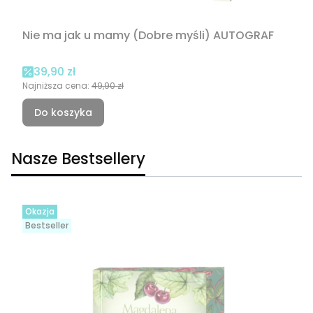
Nie ma jak u mamy (Dobre myśli) AUTOGRAF
Cena promocyjna
39,90 zł
Najniższa cena:
49,90 zł
Do koszyka
Nasze Bestsellery
Okazja
Bestseller