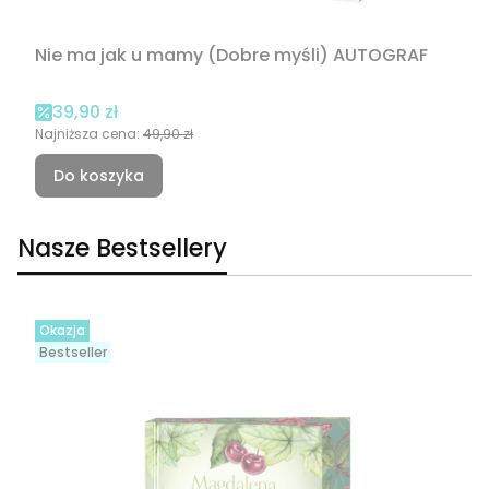
Nie ma jak u mamy (Dobre myśli) AUTOGRAF
Cena promocyjna
39,90 zł
Najniższa cena:
49,90 zł
Do koszyka
Nasze Bestsellery
Okazja
Bestseller