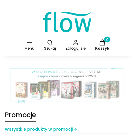
Otwórz wyszukiwarkę
Produkty w koszy
Menu
Szukaj
Zaloguj się
Koszyk
Naciśnij Enter lub spację, aby otworzyć stronę.
Promocje
Wszystkie produkty w promocji