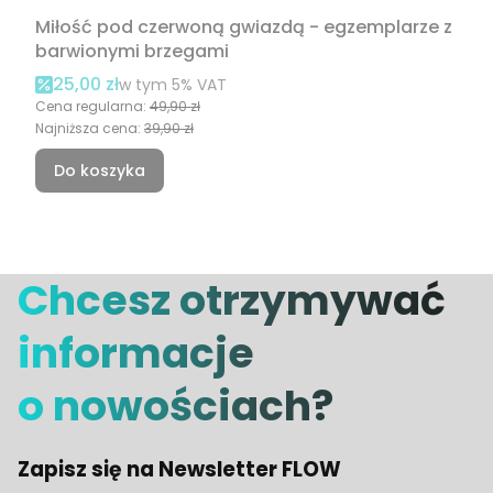
Miłość pod czerwoną gwiazdą - egzemplarze z
barwionymi brzegami
Cena promocyjna brutto
25,00 zł
w tym %s VAT
w tym
5%
VAT
Cena regularna:
49,90 zł
Najniższa cena:
39,90 zł
Do koszyka
Chcesz otrzymywać
informacje
o nowościach?
Zapisz się na Newsletter FLOW