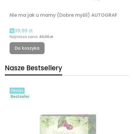
Nie ma jak u mamy (Dobre myśli) AUTOGRAF
Cena promocyjna
39,90 zł
Najniższa cena:
49,90 zł
Do koszyka
Nasze Bestsellery
Okazja
Bestseller