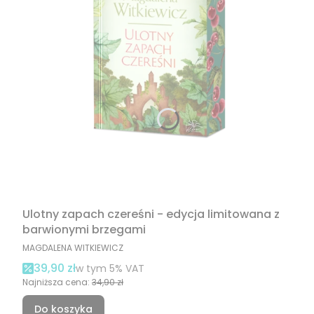
Ulotny zapach czereśni - edycja limitowana z
barwionymi brzegami
PRODUCENT
MAGDALENA WITKIEWICZ
Cena promocyjna brutto
39,90 zł
w tym %s VAT
w tym
5%
VAT
Najniższa cena:
34,90 zł
Do koszyka